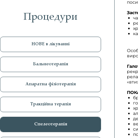
поси
Заст
Процедури
ча
ре
хр
ка
НОВЕ в лікуванні
Особ
виро
Бальнеотерапія
Гало
рекр
рела
«вти
Апаратна фізіотерапія
ПОК
бр
го
Тракційна терапія
хр
ал
д
ве
Спелеотерапія
си
по