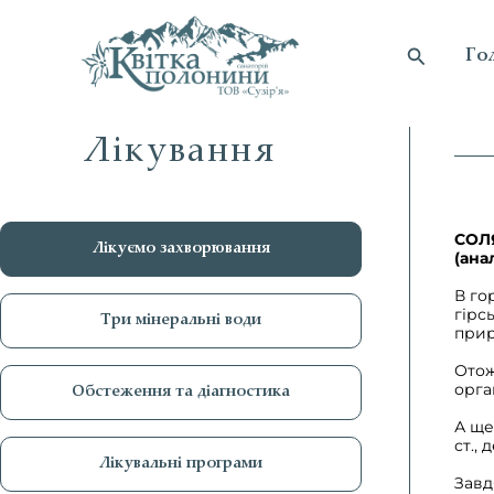
Перейти
до
Пошук
Го
вмісту
Лікування
СОЛЯ
Лікуємо захворювання
(ана
В го
гірс
Три мінеральні води
прир
Отож
орга
Обстеження та діагностика
А ще
ст.,
Лікувальні програми
Завд