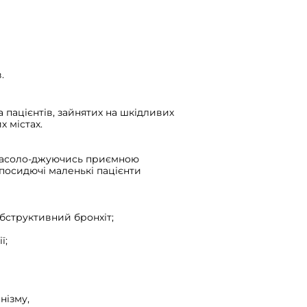
.
 пацієнтів, зайнятих на шкідливих
х містах.
 насоло-джуючись приємною
посидючі маленькі пацієнти
бструктивний бронхіт;
ї;
нізму,