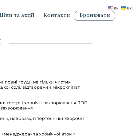
UK
EN
Ціни та акції
Контакти
Бронювати
я
на повні груди не тільки чистим
рської солі, відтворений мікроклімат
ці гострі і хронічні захворювання ЛОР-
і захворювання.
ї, неврозах, гіпертонічній хворобі I
«менеджера» та хронічної втоми,