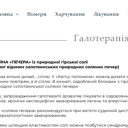
ловна
Номери
Харчування
Лікування
Галотерапі
НА «ПЕЧЕРА» із природної гірської солі
лог відомих солотвинських природних соляних печер)
рах вільно дихай… сіллю. У «Квітці полонини» можна дихати 
ьким повітрям, а й сіллю. В кімнаті, оздобленій блоками з гі
одної солотвинської соляної печери.
, запровадження галотерапії дозволяє лікувати в оздоровни
нів, хронічні неспецифічні захворювання легень та алергічн
 «соляна печера» рекомендується при вегето-судинній дистоні
 дерматологічних захворюваннях.
яки цілющим властивостям солі можна позбутися синдрому 