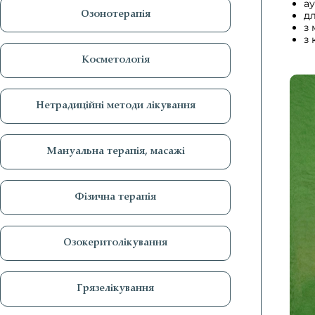
ау
дл
Озонотерапія
з
з
Косметологія
Нетрадиційні методи лікування
Мануальна терапія, масажі
Фізична терапія
Озокеритолікування
Грязелікування