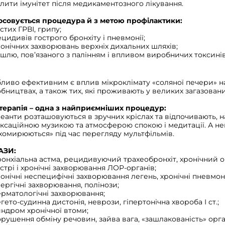
лити імунітет після медикаментозного лікування.
осовується процедура й з метою профілактики:
стих ГРВІ, грипу;
цидивів гострого бронхіту і пневмонії;
онічних захворювань верхніх дихальних шляхів;
шлю, пов’язаного з палінням і впливом виробничих токсинів
ливо ефективним є вплив мікроклімату «соляної печери» на
бництвах, а також тих, які проживають у великих загазовани
терапія – одна з найприємніших процедур:
еанти розташовуються в зручних кріслах та відпочивають,
ксаційною музикою та атмосферою спокою і медитації. А не
хомирюються» під час перегляду мультфільмів.
АЗИ:
онхіальна астма, рецидивуючий трахеобронхіт, хронічний о
стрі і хронічні захворювання ЛОР-органів;
онічні неспецифічні захворювання легень, хронічні пневмоні
ергічні захворювання, полінози;
ерматологічні захворювання;
гето-судинна дистонія, неврози, гіпертонічна хвороба І ст.;
ндром хронічної втоми;
рушення обміну речовин, зайва вага, «зашлакованість» орга